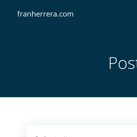
Saltar
al
franherrera.com
contenido
Pos