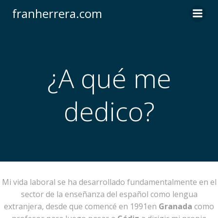
Saltar
franherrera.com
al
contenido
¿A qué me
dedico?
Mi vida laboral se ha desarrollado fundamentalmente en el
sector de la enseñanza del español como lengua
extranjera, desde que comencé en 1991en
Granada
como