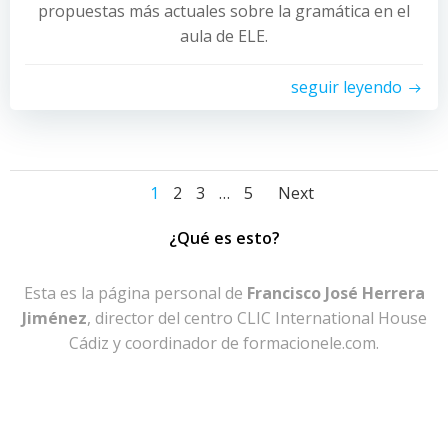
propuestas más actuales sobre la gramática en el
aula de ELE.
seguir leyendo
Navegación
Navegac
Página
Página
Página
Página
1
2
3
…
5
Next
por
por
¿Qué es esto?
las
las
Esta es la página personal de
Francisco José Herrera
Jiménez
, director del centro CLIC International House
entradas
entradas
Cádiz y coordinador de formacionele.com.