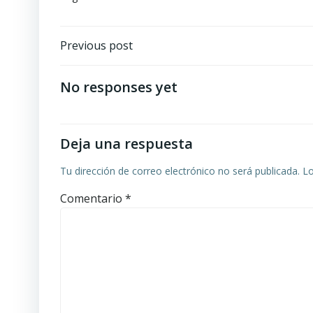
Navegación
Previous post
por
No responses yet
las
entradas
Deja una respuesta
Tu dirección de correo electrónico no será publicada.
Lo
Comentario
*