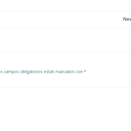
Navegación
Nex
por
las
entradas
s campos obligatorios están marcados con
*