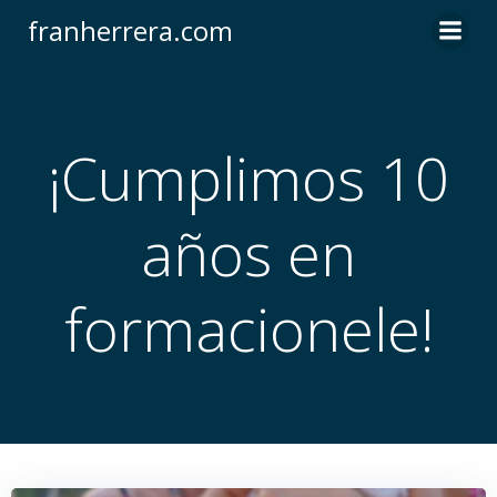
Saltar
franherrera.com
al
contenido
¡Cumplimos 10
años en
formacionele!