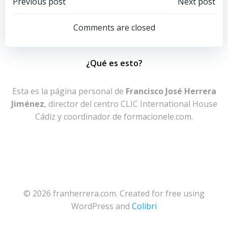
Navegación
Navegación
Previous post
Next post
por
por
Comments are closed
las
las
¿Qué es esto?
entradas
entradas
Esta es la página personal de
Francisco José Herrera
Jiménez
, director del centro CLIC International House
Cádiz y coordinador de formacionele.com.
© 2026 franherrera.com. Created for free using
WordPress and
Colibri