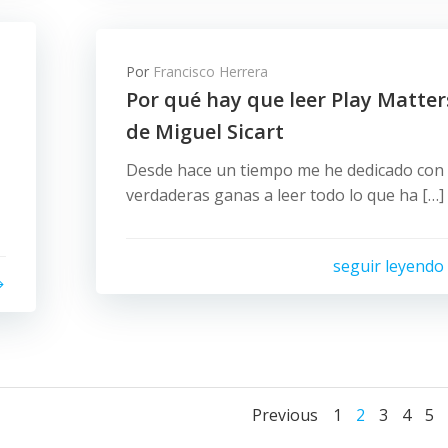
Por
Francisco Herrera
Por qué hay que leer Play Matter
de Miguel Sicart
Desde hace un tiempo me he dedicado con
verdaderas ganas a leer todo lo que ha […]
seguir leyendo
Navegació
Naveg
Página
Página
Página
Págin
Pá
Previous
1
2
3
4
5