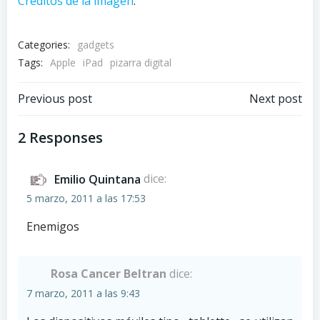
Créditos de la imagen
.
Categories:
gadgets
Tags:
Apple
iPad
pizarra digital
Navegación
Navegación
Previous post
Next post
por
por
2 Responses
las
las
Emilio Quintana
dice:
entradas
entradas
5 marzo, 2011 a las 17:53
Enemigos
Rosa Cancer Beltran
dice:
7 marzo, 2011 a las 9:43