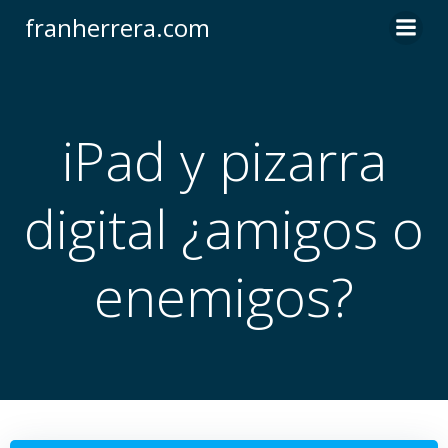
Saltar
franherrera.com
al
contenido
iPad y pizarra
digital ¿amigos o
enemigos?