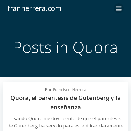
Saltar
franherrera.com
al
contenido
Posts in Quora
Por
Francisco Herrera
Quora, el paréntesis de Gutenberg y la
enseñanza
Usando Quora me doy cuenta de que el paréntesis
de Gutenberg ha servido para escenificar claramente