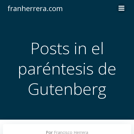
Saltar
franherrera.com
al
contenido
Posts in el
paréntesis de
Gutenberg
Por
Francisco Herrera