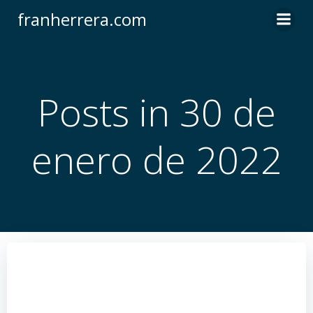
Saltar
franherrera.com
al
contenido
Posts in 30 de
enero de 2022