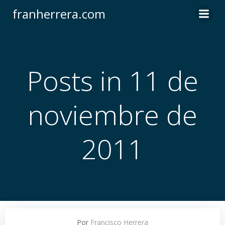
Saltar
franherrera.com
al
contenido
Posts in 11 de
noviembre de
2011
Por
Francisco Herrera